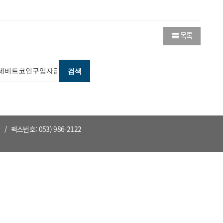
목록
바
가
로
그
검색
로
기
가
바
팩스번호: 053) 986-2122
가
기
로
기
가