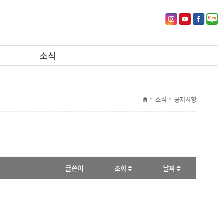
인
유
페
네
소식
스
투
이
이
소식
공지사항
타
브
스
버
글쓴이
조회
날짜
그
바
북
블
램
로
바
로