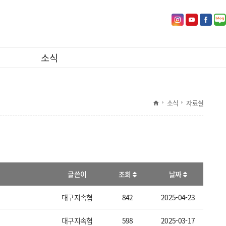
인
유
페
네
소식
스
투
이
이
소식
자료실
타
브
스
버
글쓴이
조회
날짜
그
바
북
블
대구지속협
842
2025-04-23
대구지속협
598
2025-03-17
램
로
바
로