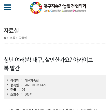
자료실
소식
자료실
청년 여러분! 대구, 살만한가요? 아카이브
북 발간
작성자
:
대구지속협
등록일
:
2026-01-02 14:56
댓글
:
0건
조회수
:
303회